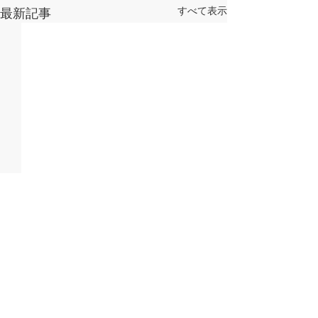
すべて表示
最新記事
地域ICT推進協議会
KOBEスマート
（COPLI）主催「生成AI
進コンソーシア
の活用からはじまる、“AI
「神戸スマート
株式会社Michele Holdings
株式会社Michele Ho
コメント
ファースト”の業務改革
MEET UP 20
2026年2月27日 株式会社
2025年2月7日 株
へ」に登壇しました
しました
Michele Holdings 代表取締役
Michele Holdin