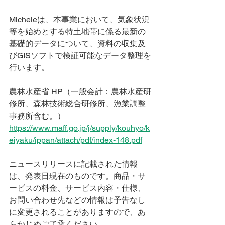
Micheleは、本事業において、
気象状況
等を始めとする特土地帯に係る最新の
基礎的データについて、資料の収集及
びGISソフトで検証可能なデータ整理を
行います。
農林水産省 HP（一般会計：農林水産研
修所、森林技術総合研修所、漁業調整
事務所含む。）
https://www.maff.go.jp/j/supply/kouhyo/k
eiyaku/ippan/attach/pdf/index-148.pdf
ニュースリリースに記載された情報
は、発表日現在のものです。商品・サ
ービスの料金、サービス内容・仕様、
お問い合わせ先などの情報は予告なし
に変更されることがありますので、あ
らかじめご了承ください。