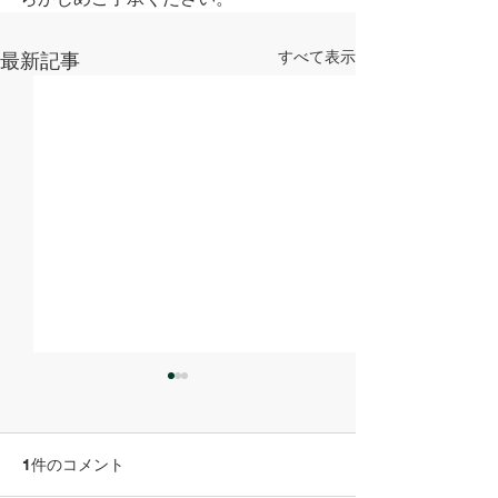
すべて表示
最新記事
地域ICT推進協議会
KOBEスマート
（COPLI）主催「生成AI
進コンソーシア
の活用からはじまる、“AI
「神戸スマート
株式会社Michele Holdings
株式会社Michele Ho
1件のコメント
ファースト”の業務改革
MEET UP 20
2026年2月27日 株式会社
2025年2月7日 株