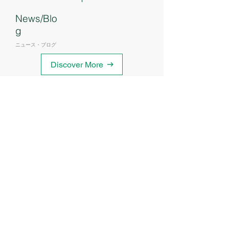
News/Blo
g
ニュース・ブログ
Discover More
地域ICT推進協議会（COPLI）主催「AIと
働く時代へ ～Claude Codeから考える、
AIエージェントと仕事の未来～」に登壇し
7月10日
ました
地域ICT推進協議会（COPLI）主催「生成
AIの活用からはじまる、“AIファースト”の
業務改革へ」に登壇しました
2月27日